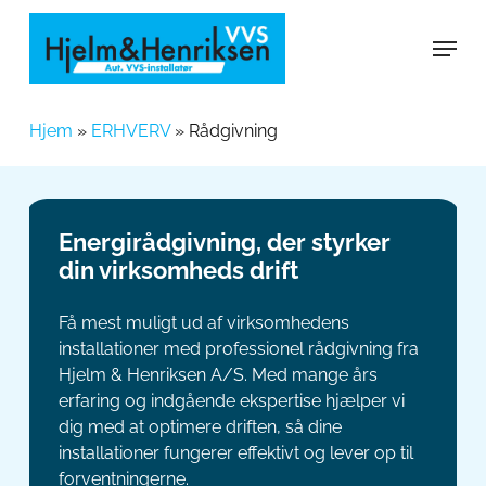
Skip
Menu
to
main
content
Hjem
»
ERHVERV
»
Rådgivning
Energirådgivning, der styrker
din virksomheds drift
Få mest muligt ud af virksomhedens
installationer med professionel rådgivning fra
Hjelm & Henriksen A/S. Med mange års
erfaring og indgående ekspertise hjælper vi
dig med at optimere driften, så dine
installationer fungerer effektivt og lever op til
forventningerne.