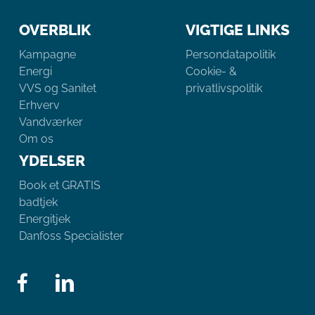
OVERBLIK
VIGTIGE LINKS
Kampagne
Persondatapolitik
Energi
Cookie- &
VVS og Sanitet
privatlivspolitik
Erhverv
Vandværker
Om os
YDELSER
Book et GRATIS
badtjek
Energitjek
Danfoss Specialister
Link
Link
il
til
Facebook
Linkedin