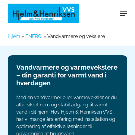
Skip
Menu
to
main
content
Hjem
»
ENERGI
»
Vandvarmere og vekslere
Vandvarmere og varmevekslere
– din garanti for varmt vand i
hverdagen
Med en vandvarmer eller varmeveksler er du
altid sikret nem og stabil adgang til varmt
vand i dit hjem. Hos Hjelm & Henriksen VVS
har vi mange års erfaring med installation og
optimering af effektive løsninger til
opvarmning af brugsvand.